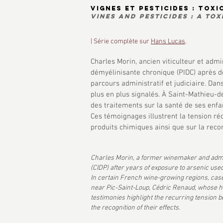
Vignes et pesticides : toxi
Vines and pesticides : a tox
| Série complète sur
Hans Lucas
.
Charles Morin, ancien viticulteur et adm
démyélinisante chronique (PIDC) après de
parcours administratif et judiciaire. Da
plus en plus signalés. À Saint-Mathieu-de
des traitements sur la santé de ses enfa
Ces témoignages illustrent la tension ré
produits chimiques ainsi que sur la reco
Charles Morin, a former winemaker and admin
(CIDP) after years of exposure to arsenic use
In certain French wine-growing regions, case
near Pic-Saint-Loup, Cédric Renaud, whose ho
testimonies highlight the recurring tension b
the recognition of their effects.