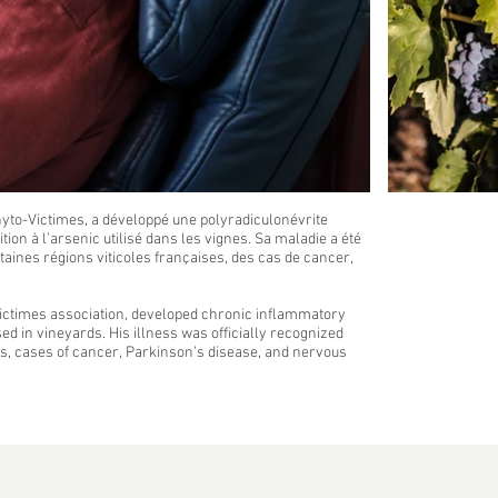
Phyto-Victimes, a développé une polyradiculonévrite
on à l’arsenic utilisé dans les vignes. Sa maladie a été
taines régions viticoles françaises, des cas de cancer,
ictimes association, developed chronic inflammatory
d in vineyards. His illness was officially recognized
ns, cases of cancer, Parkinson’s disease, and nervous