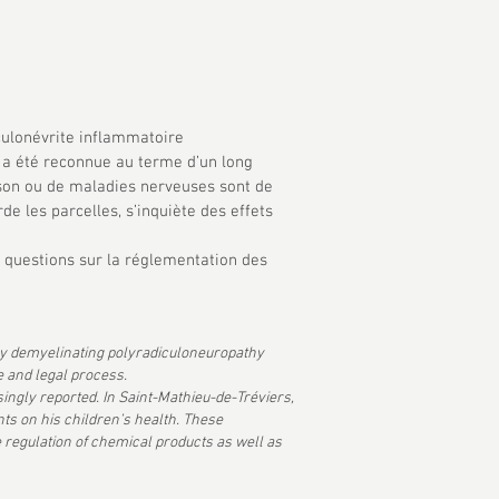
iculonévrite inflammatoire
e a été reconnue au terme d’un long
inson ou de maladies nerveuses sont de
e les parcelles, s’inquiète des effets
s questions sur la réglementation des
ry demyelinating polyradiculoneuropathy
e and legal process.
ngly reported. In Saint-Mathieu-de-Tréviers,
ts on his children’s health. These
e regulation of chemical products as well as