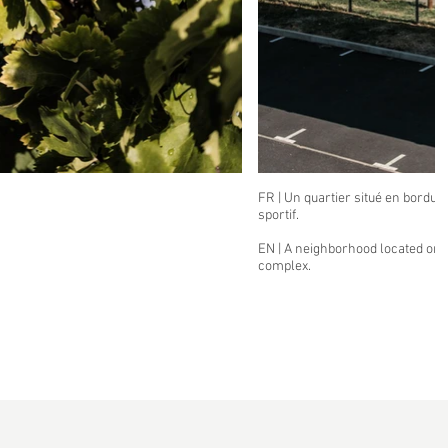
FR | Un quartier situé en bordu
sportif.
EN | A neighborhood located on t
complex.