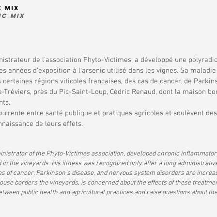
c mix
ic mix
inistrateur de l'association Phyto-Victimes, a développé une polyrad
s années d’exposition à l’arsenic utilisé dans les vignes. Sa maladi
ns certaines régions viticoles françaises, des cas de cancer, de Park
-Tréviers, près du Pic-Saint-Loup, Cédric Renaud, dont la maison bord
nts.
currente entre santé publique et pratiques agricoles et soulèvent de
nnaissance de leurs effets.
istrator of the Phyto-Victimes association, developed chronic inflammato
d in the vineyards. His illness was recognized only after a long administrativ
s of cancer, Parkinson’s disease, and nervous system disorders are increasi
use borders the vineyards, is concerned about the effects of these treatmen
etween public health and agricultural practices and raise questions about th